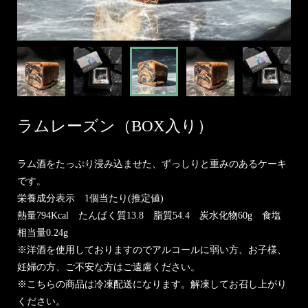
ラムレーズン（BOX入り）
ラム酒をたっぷり浸み込ませた、ずっしりと重みのあるケーキ
です。
栄養成分表示 1個当たり(推定値)
熱量794Kcal たんぱく質13.8 脂質54.4 炭水化物60g 食塩
相当量0.24g
※洋酒を使用しておりますのでアルコールに弱い方、お子様、
妊婦の方、ご不安な方はご遠慮ください。
※こちらの商品は冷凍配送になります。解凍してお召し上がり
ください。