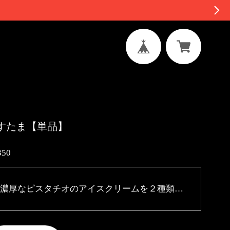
すたま【単品】
350
濃厚なピスタチオのアイスクリームを２種類のチョコレートでコーティングした球体型アイスです。 栄養成分表示 1個当たり（推定値） 熱量487kcal たんぱく質8g 脂質42.4g 炭水化物34g 食塩相当量0.6g ◎サイズ／直径6cm弱ぐらいの球体 ※発送について 平日のご注文はご注文日より翌日の発送になります。 土日祝日のご注文は月曜日発送になります。 又到着日は配送地域によって変動がございますのでご了承ください。 指定日をご希望の方は、ご注文日より3日以降で承ります。備考欄にご記入ください。