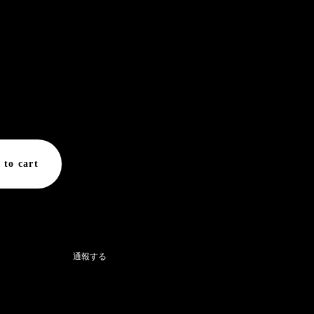
 shipping available
 to cart
お住まいの方向け
通報する