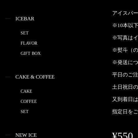
アイスバー
ICEBAR
※10本以
SET
※写真は
FLAVOR
※熨斗（
GIFT BOX
※発送に
平日のご
CAKE & COFFEE
土日祝日
CAKE
又到着日
COFFEE
指定日をご
SET
¥550
NEW ICE