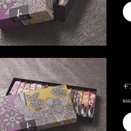
ギ
¥66