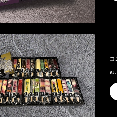
コ
¥18