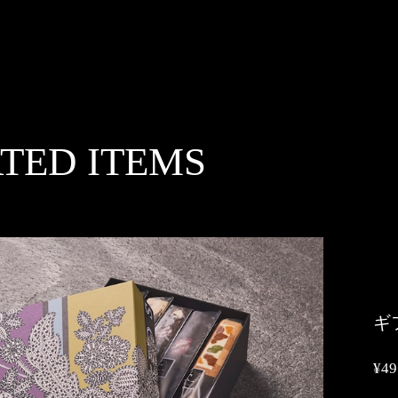
TED ITEMS
ギ
¥49