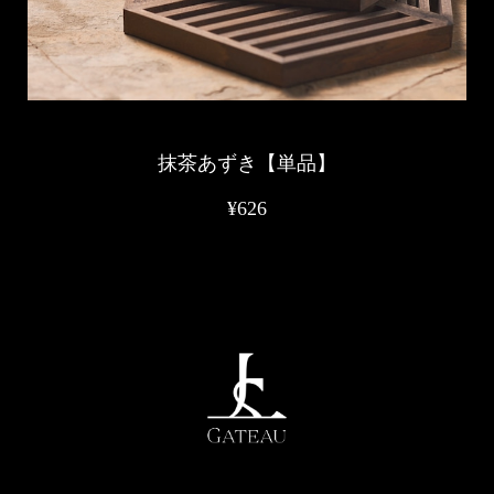
抹茶あずき【単品】
¥626