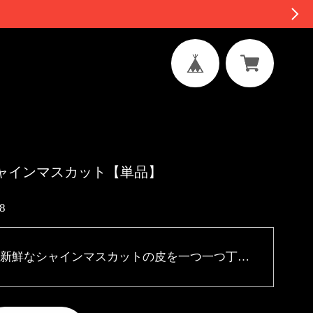
ャインマスカット【単品】
8
新鮮なシャインマスカットの皮を一つ一つ丁寧にむいてスライスし果肉をたくさん入れました。シャインマスカットの香りと甘さが口に広がる贅沢な氷菓です。 ［原材料に含まれるアレルギー物質］大豆 ◎内容量／51g ◎種類別／氷菓 ※単品でのご注文の場合は簡易包装になります。SET商品以外の商品にはBOXが付きませんのでご注意ください。 ※単品注文で贈答用等にご使用の場合はBOXもご指定（有料）ください。 ※発送について 平日のご注文はご注文日より翌日の発送になります。 土日祝日のご注文は月曜日発送になります。 又到着日は配送地域によって変動がございますのでご了承ください。 指定日をご希望の方は、ご注文日より3日以降で承ります。備考欄にご記入ください。